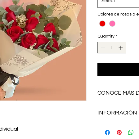
Select
Colores de rosas a e
Quantity
*
CONOCE MÁS D
¡La pasión y el dulce 
INFORMACIÓN 
Ramo de rosas + past
Envíos en toda la ci
dividual
horarios disponibles!
envíame mensajito, 