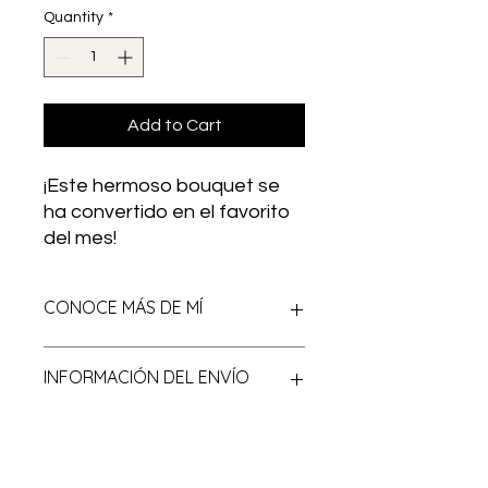
Quantity
*
Add to Cart
¡Este hermoso bouquet se
ha convertido en el favorito
del mes!
CONOCE MÁS DE MÍ
Hola! soy un hermoso bouquet en
INFORMACIÓN DEL ENVÍO
tonos rosas, mi receta floral son
lisianthus, rosas, mini rosas y más
variedad en flor.
Envíos en toda la ciudad ¡revisa
nuestros bloques de horarios
disponibles! Si requieres un envío