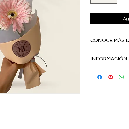
Ag
CONOCE MÁS D
INFORMACIÓN 
Envíos en toda la ci
horarios disponibles!
envíame mensajito, 
0909
*costo de envío adic