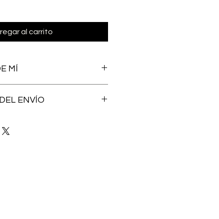
regar al carrito
E MÍ
DEL ENVÍO
udad ¡revisa nuestros bloques de
 Si requieres un envío urgente,
será un gusto apoyarte: 462 196
ional*