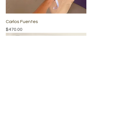
Carlos Fuentes
Precio
$470.00
Gerbera petit