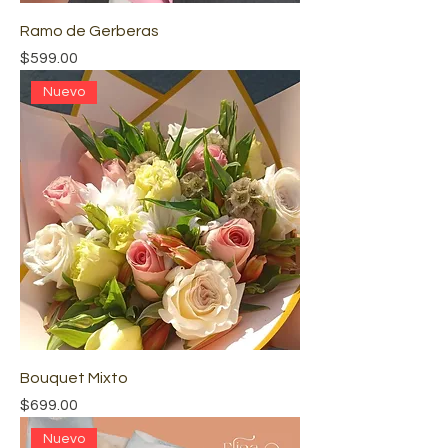
Ramo de Gerberas
Precio
$599.00
Nuevo
Bouquet Mixto
Precio
$699.00
Nuevo